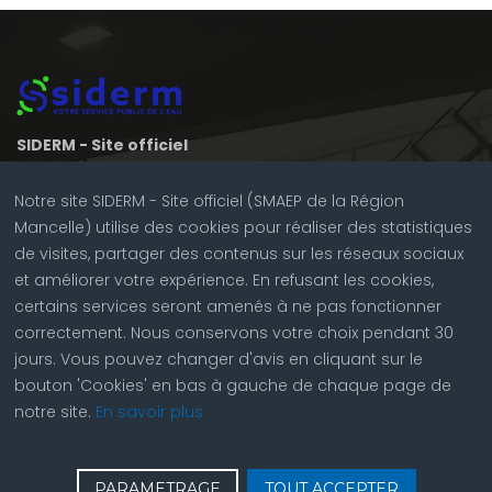
SIDERM - Site officiel
3 rue des Noës
72700 SPAY
Notre site SIDERM - Site officiel (SMAEP de la Région
Mancelle) utilise des cookies pour réaliser des statistiques
Horaires d'ouverture au public
de visites, partager des contenus sur les réseaux sociaux
Du lundi au vendredi 9:00 12:30 | Lundi, mardi et jeudi 13:30
et améliorer votre expérience. En refusant les cookies,
17:00
certains services seront amenés à ne pas fonctionner
NOUS CONTACTER
correctement. Nous conservons votre choix pendant 30
Tél :
02 43 84 67 23
jours. Vous pouvez changer d'avis en cliquant sur le
bouton 'Cookies' en bas à gauche de chaque page de
notre site.
En savoir plus
♿
Contactez nous
| © Copyright 2023 |
Plan du site
|
PARAMETRAGE
TOUT ACCEPTER